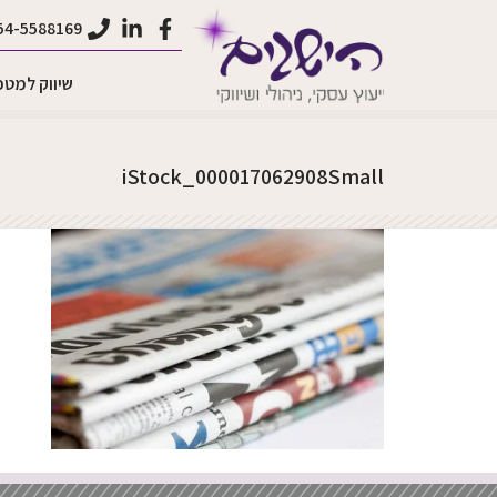
לתוכן
54-5588169
שיווק למטפ
iStock_000017062908Small