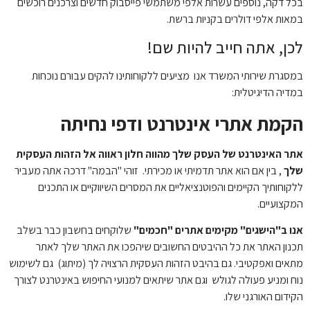
בכל דקה, נוספים עשרות אלפי משתמשי פייסבוק חדשים וצרכנים רוכשים
במאות אלפי דולרים בקניות ברשת.
לכן, אתה חייב להיות שם!
במסגרת שירותי המשרד אנו מציעים ללקוחותינו להקים עבורם נוכחות
במדיה הדיגיטלית:
הקמת אתרי אינטרנט ודפי נחיתה
אתר האינטרנט של העסק שלך מהווה חלון ראווה אל הזהות העסקית
שלך
, בין אם הוא אתר תדמיתי או מכירתי. זוהי "הבמה" דרכה אתה מעביר
ללקוחותיך הקיימים והפוטנציאליים את המסרים השיווקיים או התכנים
המקצועיים.
אנו ב"הישגים" מקימים אתרים "חכמים"
שלוקחים בחשבון כבר בשלב
תכנון האתר את כל ההיבטים החשובים שיהפכו את האתר שלך לאתר
מתאים ואפקטיבי. גם בהיבט הזהות העסקית הרצויה לך (מיתוג) גם לשימוש
נוח ומניע פעולה לגולש וגם אתר שיתאים למנועי החיפוש באינטרנט לצורך
הקידום האורגני שלו.