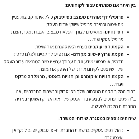
בין היתר אנו מפתחים עבור לקוחותינו
:
פרופילי דף אוהדים מעוצב בפייסבוק
כולל איתור קבוצות עניין
מתאימות וכתיבת פרופיל שיווקי אודות העסק.
דפי נחיתה
מתאימים לצורך העלאת מבצע, העברת מסר, הצגת
פרופיל עסקי ועוד…
הקמת דפי עוקבים
בערוץ האינסטגרם או הטוויטר.
הקמת ערוץ יו-טיוב מקודם
– אנו נסייע לך לביים ולצלם סרטוני
תדמית או סרטוני מידע ונקים עבורך ערוץ יו טיוב המתאים עבור העסק
שלך שיתאים לקידום אורגני של העסק או המוצר.
הקמת חנויות איקומרס וכן חנויות באטסי, מרמלדה מרקט
ועוד
…
בתום תהליך הקמת הנוכחות שלך בפייסבוק וברשתות החברתיות, אנו
ב"הישגים" ערוכים לבצע עבור העסק שלך את השיווק השוטף במדיה
החברתית הלכה למעשה.
שירותים נוספים במסגרת שירותי המשרד:
ניהול דפים עסקיים ברשתות החברתיות- פייסבוק, יוטיוב לינקדאין
ואינסטגרם.