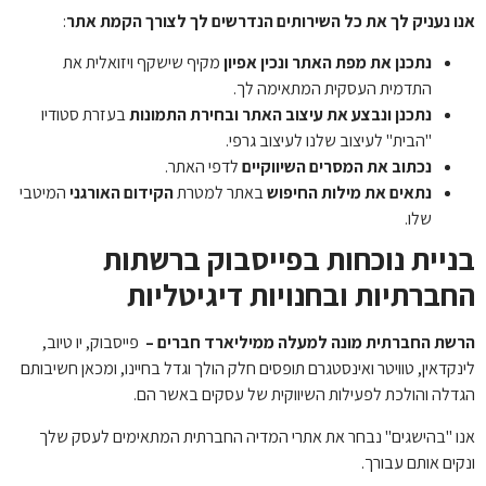
אנו נעניק לך את כל השירותים הנדרשים לך לצורך הקמת אתר
:
נתכנן את מפת האתר ונכין אפיון
מקיף שישקף ויזואלית את
התדמית העסקית המתאימה לך.
נתכנן ונבצע את עיצוב האתר ובחירת התמונות
בעזרת סטודיו
"הבית" לעיצוב שלנו לעיצוב גרפי.
נכתוב את המסרים השיווקיים
לדפי האתר.
נתאים את מילות החיפוש
באתר למטרת
הקידום האורגני
המיטבי
שלו.
בניית נוכחות בפייסבוק ברשתות
החברתיות ובחנויות דיגיטליות
הרשת החברתית מונה למעלה ממיליארד חברים –
פייסבוק, יו טיוב,
לינקדאין, טוויטר ואינסטגרם תופסים חלק הולך וגדל בחיינו, ומכאן חשיבותם
הגדלה והולכת לפעילות השיווקית של עסקים באשר הם.
אנו "בהישגים" נבחר את אתרי המדיה החברתית המתאימים לעסק שלך
ונקים אותם עבורך.